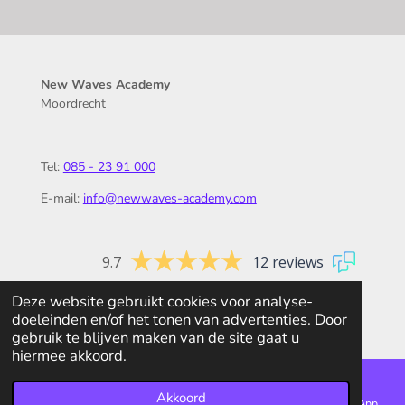
New Waves Academy
Moordrecht
Tel:
085 - 23 91 000
E-mail:
info@newwaves-academy.com
9.7
12 reviews
Deze website gebruikt cookies voor analyse-
© 2026 New Waves Academy
doeleinden en/of het tonen van advertenties. Door
gebruik te blijven maken van de site gaat u
hiermee akkoord.
Akkoord
E-mailadres
Telefoonnummer
Kaart
WhatsApp