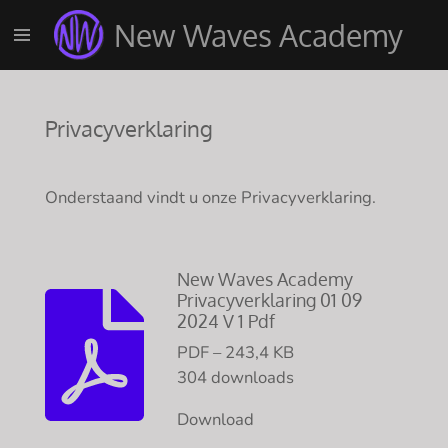
Ga
New Waves Academy
direct
naar
de
hoofdinhoud
Privacyverklaring
Onderstaand vindt u onze Privacyverklaring.
New Waves Academy
Privacyverklaring 01 09
2024 V 1 Pdf
PDF – 243,4 KB
304 downloads
Download