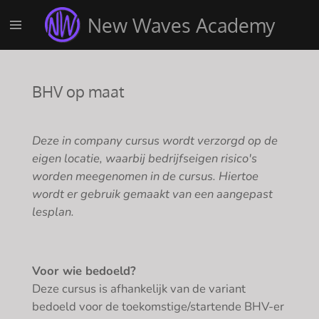
Ga
New Waves Academy
direct
naar
de
hoofdinhoud
BHV op maat
Deze in company cursus wordt verzorgd op de
eigen locatie, waarbij bedrijfseigen risico's
worden meegenomen in de cursus. Hiertoe
wordt er gebruik gemaakt van een aangepast
lesplan.
Voor wie bedoeld?
Deze cursus is afhankelijk van de variant
bedoeld voor de toekomstige/startende BHV-er