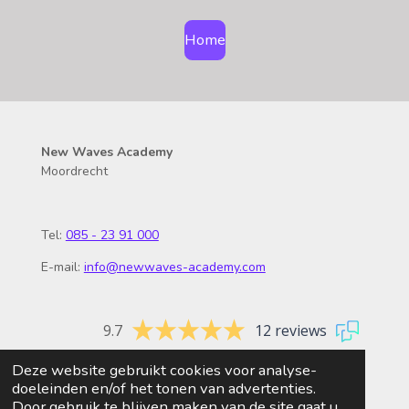
Home
New Waves Academy
Moordrecht
Tel:
085 - 23 91 000
E-mail:
info@newwaves-academy.com
9.7
12 reviews
Deze website gebruikt cookies voor analyse-
© 2026 New Waves Academy
doeleinden en/of het tonen van advertenties.
Door gebruik te blijven maken van de site gaat u