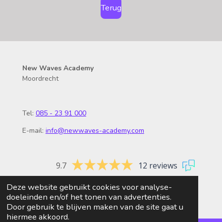
Terug
New Waves Academy
Moordrecht
Tel:
085 - 23 91 000
E-mail:
info@newwaves-academy.com
9.7
12 reviews
Deze website gebruikt cookies voor analyse-
© 2026 New Waves Academy
doeleinden en/of het tonen van advertenties.
Door gebruik te blijven maken van de site gaat u
hiermee akkoord.